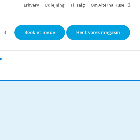
Erhverv
Udlejning
Til salg
Om Alterna Huse
Book et møde
Hent vores magasin
r