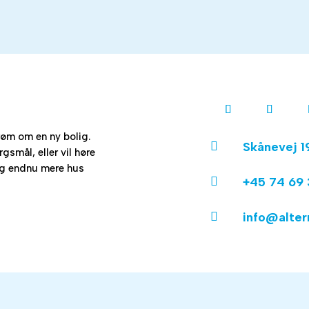
drøm om en ny bolig.

Skånevej 1
smål, eller vil høre
ig endnu mere hus

+45 74 69 

info@alter