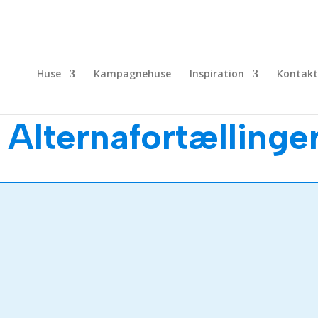
Huse
Kampagnehuse
Inspiration
Kontakt
Alternafortællinge
, der tirsdag d. 1. marts fejrede jubilæum. I 15 år...