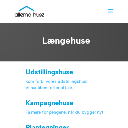
Længehuse
Udstillingshuse
Kom forbi vores udstillingshus!
Vi har åbent efter aftale.
Kampagnehuse
Få mere for pengene, når du bygger nyt
Plantegninger