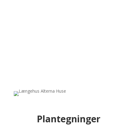
De viste huse kan bruges lige præcis som de er,
tilrettes eller bruges som inspiration til jeres
drømmehus. Vi har egen tegnestue, hvor vi gerne
hjælper med at tilpasse husene efter ønsker og behov.
Der er altså mulighed for at modellere og lege med de
små detaljer i arkitekturen, hvilket kan bidrage til en
mere unik plantegning af jeres længehus, end hvad der
ellers havde været tilfældet.
Plantegninger