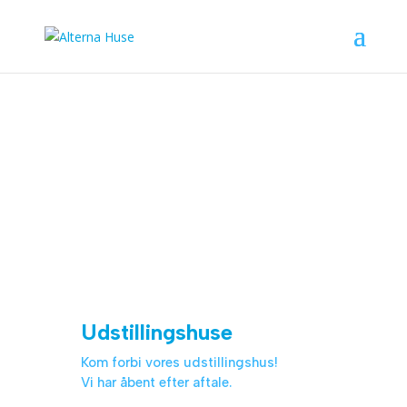
Åbent hus på
Fladhøjparken 95
Se mere
Udstillingshuse
Kom forbi vores udstillingshus!
Vi har åbent efter aftale.