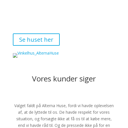
samspil med omgivelserne. Haven er anlagt med
omtanke og inviterer både sommerfugle og bier
indenfor – et levende frirum, der blomstrer med farver,
dufte og summen af liv
.
Se huset her
Vores kunder siger
Valget faldt på Alterna Huse, fordi vi havde oplevelsen
af, at de lyttede til os. De havde respekt for vores
situation, og forsøgte ikke at få os til at købe mere,
end vi havde råd til. Og de pressede ikke på for en