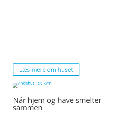
Lad dig inspirere: AHH 179
Dette unikke H-hus er tegnet og bygget til en familie
med særlige ønsker til både arkitektur, funktion og
omgivelser. Resultatet er et hjem med smukke
detaljer, dobbeltgarage, overdækket entré og en stor
terrasse, der bringer naturen helt tæt på.
Mursten: Egernsund Tegl, model: Sisteron
Læs mere om huset
Når hjem og have smelter
sammen
Dette vinkelhus på 182 kvm er mere end bare mursten
og kvadratmeter – det er et sted, hvor livet leves i