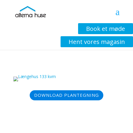
Book et møde
Vinkelhus 160 KVM
Hent vores magasin
DOWNLOAD PLANTEGNING