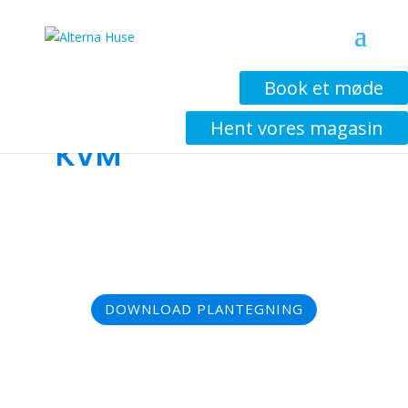
Book et møde
Længehus 140 + 14
Hent vores magasin
KVM
DOWNLOAD PLANTEGNING